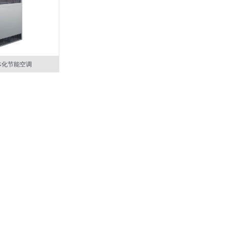
体化节能空调